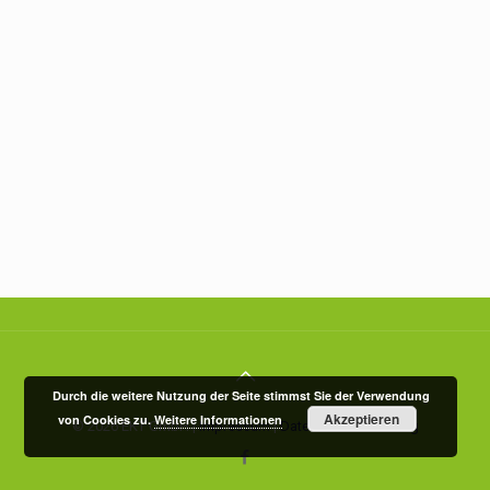
Durch die weitere Nutzung der Seite stimmst Sie der Verwendung
Akzeptieren
von Cookies zu.
Weitere Informationen
© 2026 EKT GmbH |
Impressum
|
Datenschutzerklärung